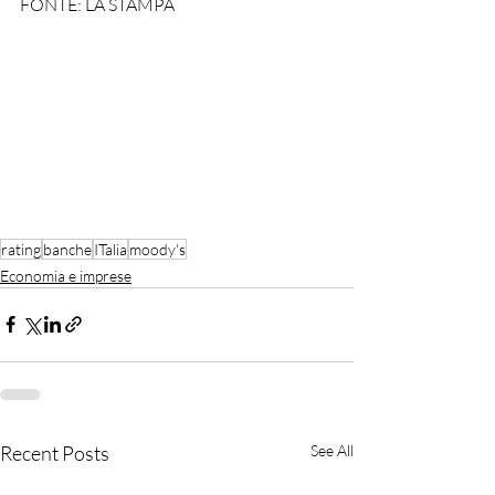
FONTE: LA STAMPA
rating
banche
ITalia
moody's
Economia e imprese
Recent Posts
See All