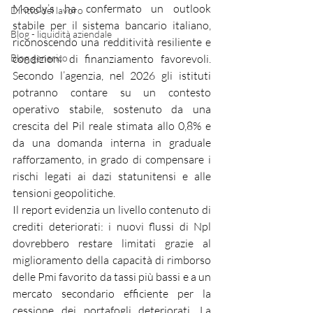
Moody’s ha confermato un outlook 
Diritto del lavoro
stabile per il sistema bancario italiano, 
Blog - liquidità aziendale
riconoscendo una redditività resiliente e 
Blog generico
condizioni di finanziamento favorevoli. 
Secondo l’agenzia, nel 2026 gli istituti 
potranno contare su un contesto 
operativo stabile, sostenuto da una 
crescita del Pil reale stimata allo 0,8% e 
da una domanda interna in graduale 
rafforzamento, in grado di compensare i 
rischi legati ai dazi statunitensi e alle 
tensioni geopolitiche.
Il report evidenzia un livello contenuto di 
crediti deteriorati: i nuovi flussi di Npl 
dovrebbero restare limitati grazie al 
miglioramento della capacità di rimborso 
delle Pmi favorito da tassi più bassi e a un 
mercato secondario efficiente per la 
cessione dei portafogli deteriorati. La 