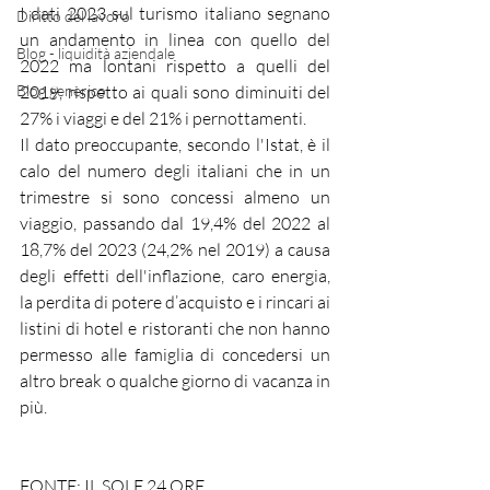
I dati 2023 sul turismo italiano segnano 
Diritto del lavoro
un andamento in linea con quello del 
Blog - liquidità aziendale
2022 ma lontani rispetto a quelli del 
Blog generico
2019, rispetto ai quali sono diminuiti del 
27% i viaggi e del 21% i pernottamenti. 
Il dato preoccupante, secondo l'Istat, è il 
calo del numero degli italiani che in un 
trimestre si sono concessi almeno un 
viaggio, passando dal 19,4% del 2022 al 
18,7% del 2023 (24,2% nel 2019) a causa 
degli effetti dell'inflazione, caro energia, 
la perdita di potere d’acquisto e i rincari ai 
listini di hotel e ristoranti che non hanno 
permesso alle famiglia di concedersi un 
altro break o qualche giorno di vacanza in 
più.
FONTE: IL SOLE 24 ORE