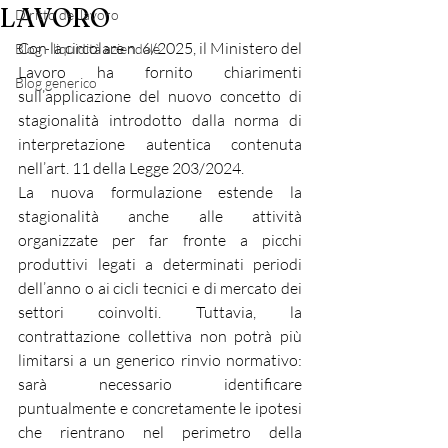
LAVORO
Diritto del lavoro
Con la circolare n. 6/2025, il Ministero del 
Blog - liquidità aziendale
Lavoro ha fornito chiarimenti 
Blog generico
sull’applicazione del nuovo concetto di 
stagionalità introdotto dalla norma di 
interpretazione autentica contenuta 
nell’art. 11 della Legge 203/2024.
La nuova formulazione estende la 
stagionalità anche alle attività 
organizzate per far fronte a picchi 
produttivi legati a determinati periodi 
dell’anno o ai cicli tecnici e di mercato dei 
settori coinvolti. Tuttavia, la 
contrattazione collettiva non potrà più 
limitarsi a un generico rinvio normativo: 
sarà necessario identificare 
puntualmente e concretamente le ipotesi 
che rientrano nel perimetro della 