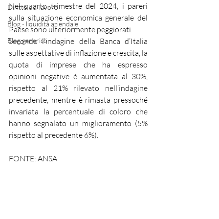
Nel quarto trimestre del 2024, i pareri 
Diritto del lavoro
sulla situazione economica generale del 
Blog - liquidità aziendale
Paese sono ulteriormente peggiorati.
Blog generico
Secondo l’indagine della Banca d’Italia 
sulle aspettative di inflazione e crescita, la 
quota di imprese che ha espresso 
opinioni negative è aumentata al 30%, 
rispetto al 21% rilevato nell’indagine 
precedente, mentre è rimasta pressoché 
invariata la percentuale di coloro che 
hanno segnalato un miglioramento (5% 
rispetto al precedente 6%).
FONTE: ANSA