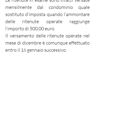
Le ritenute in esame sono infatti versate 
mensilmente dal condominio quale 
sostituto d’imposta quando l’ammontare 
delle ritenute operate raggiunge 
l’importo di 500,00 euro.
Il versamento delle ritenute operate nel 
mese di dicembre è comunque effettuato 
entro il 16 gennaio successivo.
Eliminazione CU regime 
forfettario.
Esonerati i sostituti d’imposta dal rilascio 
e dall’invio telematico all’Agenzia delle 
Entrate della Certificazione Unica in 
relazione ai compensi, comunque 
denominati, che corrispondono ai 
contribuenti nei regimi forfetario (ex L. 
190/2014) e di vantaggio (ex art. 27 del 
DL 98/2011).
Semplificazione 770.