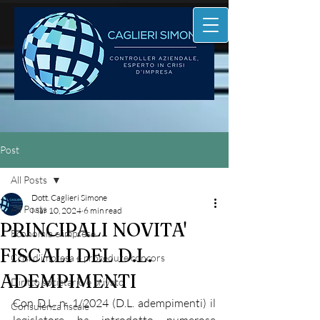
Post
All Posts
Dott. Caglieri Simone
All Posts
Mar 10, 2024
6 min read
PRINCIPALI NOVITA'
Economia e imprese
FISCALI DEL D.L.
Crisi d'impresa e procedure concors
ADEMPIMENTI
Diritto societario e privato
Con D.L. n. 1/2024 (D.L. adempimenti) il 
Consulenza fiscale