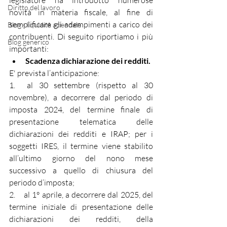
legislatore ha introdotto numerose 
Diritto del lavoro
novità in materia fiscale, al fine di 
semplificare gli adempimenti a carico dei 
Blog - liquidità aziendale
contribuenti. Di seguito riportiamo i più 
Blog generico
importanti:
Scadenza dichiarazione dei redditi.
E' prevista l’anticipazione:
1.  al 30 settembre (rispetto al 30 
novembre), a decorrere dal periodo di 
imposta 2024, del termine finale di 
presentazione telematica delle 
dichiarazioni dei redditi e IRAP; per i 
soggetti IRES, il termine viene stabilito 
all’ultimo giorno del nono mese 
successivo a quello di chiusura del 
periodo d’imposta;
2.    al 1° aprile, a decorrere dal 2025, del 
termine iniziale di presentazione delle 
dichiarazioni dei redditi, della 