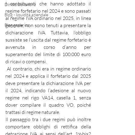
I contribuenti che hanno adottato il 
Diritto del lavoro
regime forfetario nel 2024 e sono passati 
Blog - liquidità aziendale
al regime IVA ordinario nel 2025, in linea 
Blog generico
generale, non sono tenuti a presentare la 
dichiarazione IVA. Tuttavia, l’obbligo 
sussiste se l’uscita dal regime forfetario è 
avvenuta in corso d’anno per 
superamento del limite di 100.000 euro 
di ricavi o compensi.
 Al contrario, chi era in regime ordinario 
nel 2024 e applica il forfetario dal 2025 
deve presentare la dichiarazione IVA per 
il 2024, indicando l’adesione al nuovo 
regime nel rigo VA14, casella 1, senza 
dover compilare il quadro VO, poiché 
trattasi di regime naturale.
Il passaggio tra i due regimi può inoltre 
comportare obblighi di rettifica della 
detrazione IVA, ai sensi dell’art. 19-bis2 