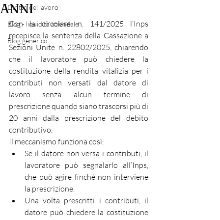
ANNI
Diritto del lavoro
Con la circolare n. 141/2025 l’Inps 
Blog - liquidità aziendale
recepisce la sentenza della Cassazione a 
Blog generico
Sezioni Unite n. 22802/2025, chiarendo 
che il lavoratore può chiedere la 
costituzione della rendita vitalizia per i 
contributi non versati dal datore di 
lavoro senza alcun termine di 
prescrizione quando siano trascorsi più di 
20 anni dalla prescrizione del debito 
contributivo.
Il meccanismo funziona così:
Se il datore non versa i contributi, il 
lavoratore può segnalarlo all’Inps, 
che può agire finché non interviene 
la prescrizione.
Una volta prescritti i contributi, il 
datore può chiedere la costituzione 