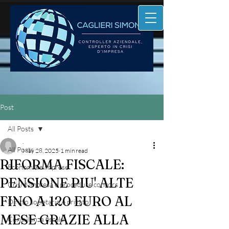
Post
All Posts
.
All Posts
May 28, 2025
1 min read
RIFORMA FISCALE:
Economia e imprese
PENSIONE PIU' ALTE
Crisi d'impresa e procedure concors
FINO A 120 EURO AL
Diritto societario e privato
MESE GRAZIE ALLA
Consulenza fiscale