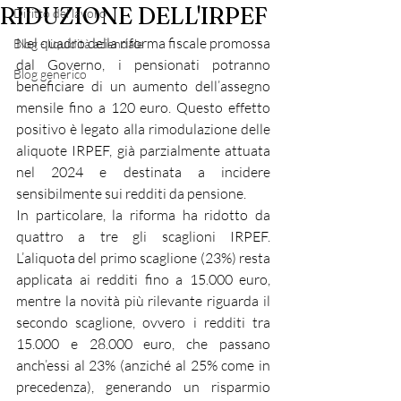
RIDUZIONE DELL'IRPEF
Diritto del lavoro
Nel quadro della riforma fiscale promossa 
Blog - liquidità aziendale
dal Governo, i pensionati potranno 
Blog generico
beneficiare di un aumento dell’assegno 
mensile fino a 120 euro. Questo effetto 
positivo è legato alla rimodulazione delle 
aliquote IRPEF, già parzialmente attuata 
nel 2024 e destinata a incidere 
sensibilmente sui redditi da pensione.
In particolare, la riforma ha ridotto da 
quattro a tre gli scaglioni IRPEF. 
L’aliquota del primo scaglione (23%) resta 
applicata ai redditi fino a 15.000 euro, 
mentre la novità più rilevante riguarda il 
secondo scaglione, ovvero i redditi tra 
15.000 e 28.000 euro, che passano 
anch’essi al 23% (anziché al 25% come in 
precedenza), generando un risparmio 