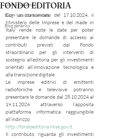
FONDO EDITORIA
Diritto del lavoro
Con un comunicato del 17.10.2024, il 
Blog - liquidità aziendale
Ministero delle Imprese e del made in 
Blog generico
Italy rende note le date per poter 
presentare le domande di accesso ai 
contributi previsti dal Fondo 
straordinario per gli interventi di 
sostegno all’editoria per gli investimenti 
orientati all’innovazione tecnologica e 
alla transizione digitale.
Le imprese editrici di emittenti 
radiofoniche e televisive potranno 
presentare le domande dal 28.10.2024 al 
19.11.2024 attraverso l’apposita 
piattaforma informatica raggiungibile 
all’indirizzo 
http://fondoeditoria.mise.gov.it
.
Il contributo riguarda gli investimenti 