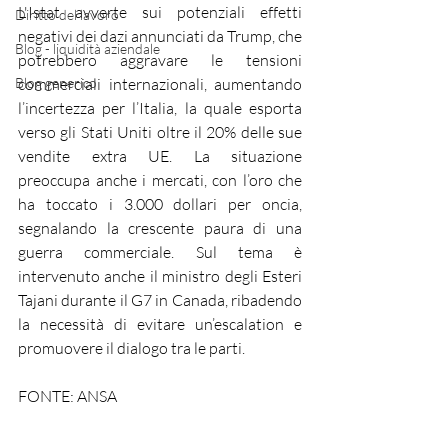
L'Istat avverte sui potenziali effetti 
Diritto del lavoro
negativi dei dazi annunciati da Trump, che 
Blog - liquidità aziendale
potrebbero aggravare le tensioni 
Blog generico
commerciali internazionali, aumentando 
l’incertezza per l’Italia, la quale esporta 
verso gli Stati Uniti oltre il 20% delle sue 
vendite extra UE. La situazione 
preoccupa anche i mercati, con l’oro che 
ha toccato i 3.000 dollari per oncia, 
segnalando la crescente paura di una 
guerra commerciale. Sul tema è 
intervenuto anche il ministro degli Esteri 
Tajani durante il G7 in Canada, ribadendo 
la necessità di evitare un’escalation e 
promuovere il dialogo tra le parti.
FONTE: ANSA