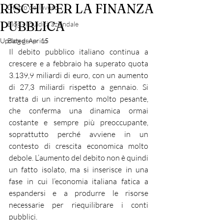
RISCHI PER LA FINANZA
Diritto del lavoro
PUBBLICA
Blog - liquidità aziendale
Updated:
Blog generico
Apr 15
Il debito pubblico italiano continua a 
crescere e a febbraio ha superato quota 
3.139,9 miliardi di euro, con un aumento 
di 27,3 miliardi rispetto a gennaio. Si 
tratta di un incremento molto pesante, 
che conferma una dinamica ormai 
costante e sempre più preoccupante, 
soprattutto perché avviene in un 
contesto di crescita economica molto 
debole. L’aumento del debito non è quindi 
un fatto isolato, ma si inserisce in una 
fase in cui l’economia italiana fatica a 
espandersi e a produrre le risorse 
necessarie per riequilibrare i conti 
pubblici.