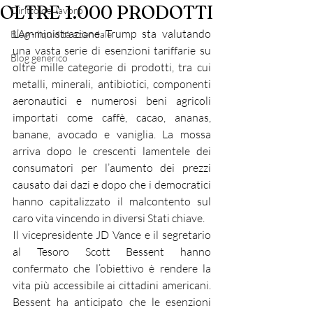
OLTRE 1.000 PRODOTTI
Diritto del lavoro
L’Amministrazione Trump sta valutando 
Blog - liquidità aziendale
una vasta serie di esenzioni tariffarie su 
Blog generico
oltre mille categorie di prodotti, tra cui 
metalli, minerali, antibiotici, componenti 
aeronautici e numerosi beni agricoli 
importati come caffè, cacao, ananas, 
banane, avocado e vaniglia. La mossa 
arriva dopo le crescenti lamentele dei 
consumatori per l’aumento dei prezzi 
causato dai dazi e dopo che i democratici 
hanno capitalizzato il malcontento sul 
caro vita vincendo in diversi Stati chiave.
Il vicepresidente JD Vance e il segretario 
al Tesoro Scott Bessent hanno 
confermato che l’obiettivo è rendere la 
vita più accessibile ai cittadini americani. 
Bessent ha anticipato che le esenzioni 