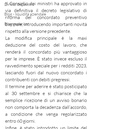
Il Consiglio dei ministri ha approvato in 
Diritto del lavoro
via definitiva il decreto legislativo di 
Blog - liquidità aziendale
riforma del concordato preventivo 
Blog generico
biennale, introducendo importanti novità 
rispetto alla versione precedente.
La modifica principale è la maxi 
deduzione del costo del lavoro, che 
renderà il concordato più vantaggioso 
per le imprese. È stato invece escluso il 
ravvedimento speciale per i redditi 2023, 
lasciando fuori dal nuovo concordato i 
contribuenti con debiti pregressi.
Il termine per aderire è stato posticipato 
al 30 settembre e si chiarisce che la 
semplice ricezione di un avviso bonario 
non comporta la decadenza dall’accordo, 
a condizione che venga regolarizzato 
entro 60 giorni.
Infine, è stato introdotto un limite del 