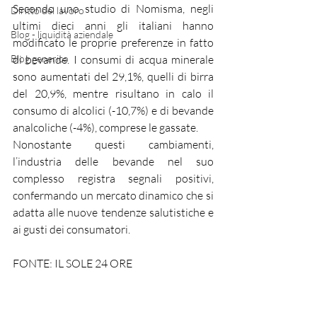
Secondo uno studio di Nomisma, negli 
Diritto del lavoro
ultimi dieci anni gli italiani hanno 
Blog - liquidità aziendale
modificato le proprie preferenze in fatto 
Blog generico
di bevande. I consumi di acqua minerale 
sono aumentati del 29,1%, quelli di birra 
del 20,9%, mentre risultano in calo il 
consumo di alcolici (-10,7%) e di bevande 
analcoliche (-4%), comprese le gassate.
Nonostante questi cambiamenti, 
l’industria delle bevande nel suo 
complesso registra segnali positivi, 
confermando un mercato dinamico che si 
adatta alle nuove tendenze salutistiche e 
ai gusti dei consumatori.
FONTE: IL SOLE 24 ORE