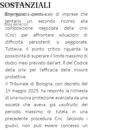
SOSTANZIALI
Diritto del lavoro
Emergono i primi casi di imprese che 
Blog - liquidità aziendale
tentano un secondo ricorso alla 
Blog generico
composizione negoziata della crisi 
(Cnc) per affrontare situazioni di 
difficoltà persistenti o peggiorate. 
Tuttavia, il punto critico riguarda la 
possibilità di superare il limite massimo di 
dodici mesi previsto dall’art. 8 del Codice 
della crisi per l’efficacia delle misure 
protettive.
Il Tribunale di Bologna, con decreto del 
19 maggio 2025, ha respinto la richiesta 
di una nuova protezione avanzata da una 
società che aveva già usufruito del 
periodo massimo di tutela in una 
precedente procedura Cnc. Secondo i 
giudici, non può essere concesso un 