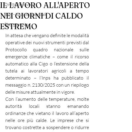
IL LAVORO ALL'APERTO
Diritto del lavoro
NEI GIORNI DI CALDO
Blog - liquidità aziendale
ESTREMO
Blog generico
In attesa che vengano definite le modalità 
operative dei nuovi strumenti previsti dal 
Protocollo quadro nazionale sulle 
emergenze climatiche – come il ricorso 
automatico alla Cigo o l’estensione della 
tutela ai lavoratori agricoli a tempo 
determinato – l’Inps ha pubblicato il 
messaggio n. 2130/2025 con un riepilogo 
delle misure attualmente in vigore.
Con l’aumento delle temperature, molte 
autorità locali stanno emanando 
ordinanze che vietano il lavoro all’aperto 
nelle ore più calde. Le imprese che si 
trovano costrette a sospendere o ridurre 