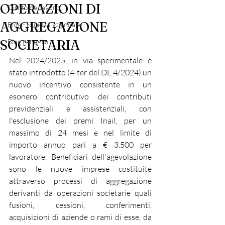
OPERAZIONI DI
Diritto del lavoro
AGGREGAZIONE
Blog - liquidità aziendale
SOCIETARIA
Blog generico
Nel 2024/2025, in via sperimentale è 
stato introdotto (4-ter del DL 4/2024) un 
nuovo incentivo consistente in un 
esonero contributivo dei contributi 
previdenziali e assistenziali, con 
l'esclusione dei premi Inail, per un 
massimo di 24 mesi e nel limite di 
importo annuo pari a € 3.500 per 
lavoratore. Beneficiari dell'agevolazione 
sono le nuove imprese costituite 
attraverso processi di aggregazione 
derivanti da operazioni societarie quali 
fusioni, cessioni, conferimenti, 
acquisizioni di aziende o rami di esse, da 