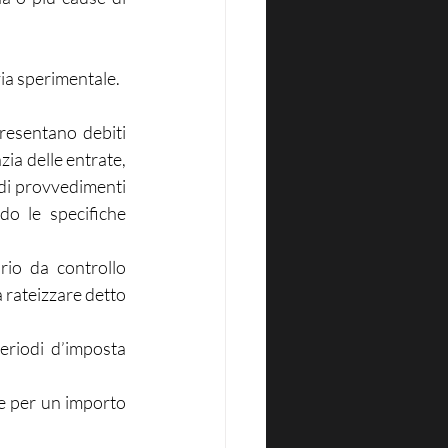
via sperimentale.
resentano debiti 
zia delle entrate, 
di provvedimenti 
o le specifiche 
io da controllo 
rateizzare detto 
riodi d’imposta 
e per un importo 