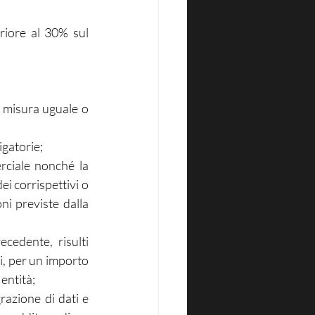
iore al 30% sul 
n misura uguale o 
igatorie;
ciale nonché la 
i corrispettivi o 
ni previste dalla 
cedente, risulti 
i, per un importo 
entità;
azione di dati e 