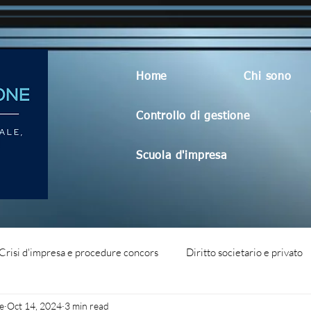
Home
Chi sono
Controllo di gestione
Scuola d'impresa
Crisi d'impresa e procedure concors
Diritto societario e privato
e
Oct 14, 2024
3 min read
dità aziendale
Blog generico