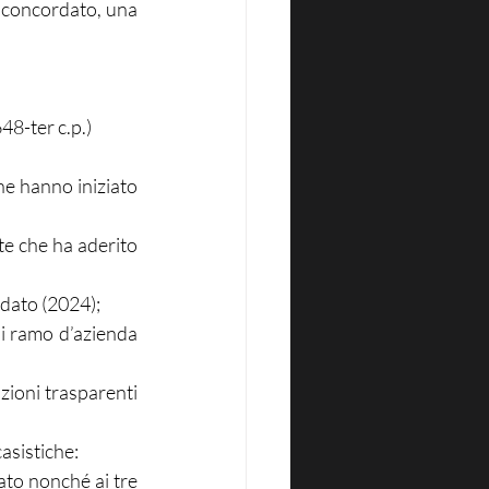
 concordato, una 
648-ter c.p.)
he hanno iniziato 
e che ha aderito 
rdato (2024);
i ramo d’azienda 
zioni trasparenti 
casistiche:
ato nonché ai tre 