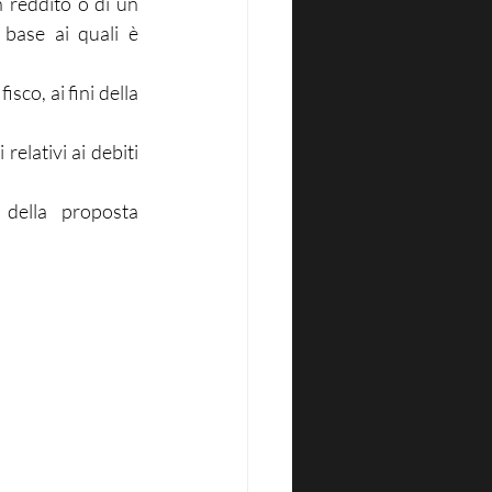
 reddito o di un 
base ai quali è 
sco, ai fini della 
lativi ai debiti 
della proposta 