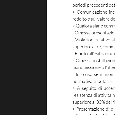
periodi precedenti de
> Comunicazione ines
reddito o sul valore d
> Qualora siano commes
- Omessa presentazione
- Violazioni relative 
superiore a tre, comme
- Rifiuto all’esibizion
- Omessa installazio
manomissione o l’altera
il loro uso se manomes
normativa tributaria.
> A seguito di accert
l’esistenza di attività
superiore al 30% dei ri
> Presentazione di dic