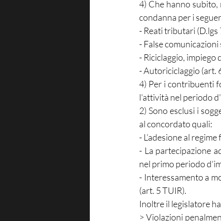
4) Che hanno subito, n
condanna per i seguent
- Reati tributari (D.lg
- False comunicazioni s
- Riciclaggio, impiego d
- Autoriciclaggio (art. 
4) Per i contribuenti f
l’attività nel periodo 
2) Sono esclusi i sogg
al concordato quali:
- L’adesione al regime
- La partecipazione a
nel primo periodo d’i
- Interessamento a mod
(art. 5 TUIR).
Inoltre il legislatore ha
> Violazioni penalment