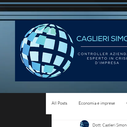
All Posts
Economia e imprese
Dott. Caglieri Simon
Diritto del lavoro
Blog - liqui