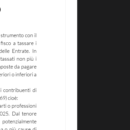
O
 strumento con il 
fisco a tassare i 
lle Entrate. In 
assati non più i 
imposte da pagare 
ori o inferiori a 
 contribuenti di 
69) cioè:
rti o professioni 
2025. 
Dal tenore 
potenzialmente 
a o più cause di 