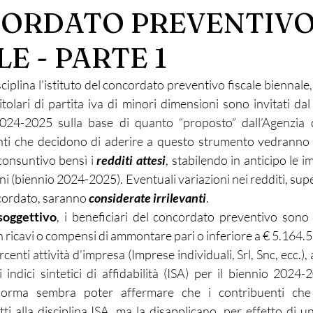
CORDATO PREVENTIV
E - PARTE 1
sciplina l’istituto del concordato preventivo fiscale biennale,
itolari di partita iva di minori dimensioni sono invitati dal 
2024-2025 sulla base di quanto “proposto” dall’Agenzia de
nti che decidono di aderire a questo strumento vedranno t
consuntivo bensì i 
redditi attesi
, stabilendo in anticipo le 
i (biennio 2024-2025). Eventuali variazioni nei redditi, superi
cordato, saranno 
considerate irrilevanti
.
soggettivo
, i beneficiari del concordato preventivo sono i
 ricavi o compensi di ammontare pari o inferiore a € 5.164.5
enti attività d’impresa (Imprese individuali, Srl, Snc, ecc.), a
 indici sintetici di affidabilità (ISA) per il biennio 2024-
 norma sembra poter affermare che i contribuenti che 
i alla disciplina ISA, ma la disapplicano, per effetto di un