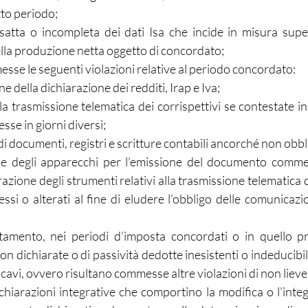
tto periodo;
atta o incompleta dei dati Isa che incide in misura super
ella produzione netta oggetto di concordato;
se le seguenti violazioni relative al periodo concordato:
 della dichiarazione dei redditi, Irap e Iva;
alla trasmissione telematica dei corrispettivi se contestate i
sse in giorni diversi;
e di documenti, registri e scritture contabili ancorché non obbl
ne degli apparecchi per l’emissione del documento commer
zione degli strumenti relativi alla trasmissione telematica de
si o alterati al fine di eludere l’obbligo delle comunicazio
amento, nei periodi d’imposta concordati o in quello pre
 non dichiarate o di passività dedotte inesistenti o indeducibil
cavi, ovvero risultano commesse altre violazioni di non lieve 
hiarazioni integrative che comportino la modifica o l’integr