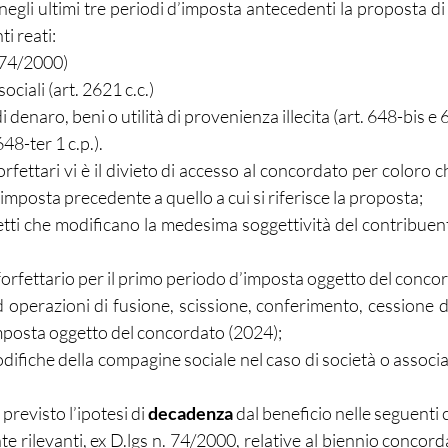
egli ultimi tre periodi d’imposta antecedenti la proposta di
i reati:
s 74/2000)
ociali (art. 2621 c.c.)
i denaro, beni o utilità di provenienza illecita (art. 648-bis e 
648-ter 1 c.p.).
orfettari vi è il divieto di accesso al concordato per coloro c
d’imposta precedente a quello a cui si riferisce la proposta;
etti che modificano la medesima soggettività del contribuent
 forfettario per il primo periodo d’imposta oggetto del conco
d operazioni di fusione, scissione, conferimento, cessione d
mposta oggetto del concordato (2024);
ifiche della compagine sociale nel caso di società o associa
 previsto l’ipotesi di 
decadenza
 dal beneficio nelle seguenti 
e rilevanti, ex D.lgs n. 74/2000, relative al biennio concord