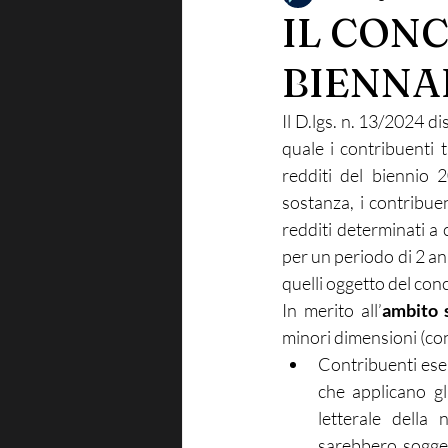
IL CON
BIENNAL
Il D.lgs. n. 13/2024 di
quale i contribuenti t
redditi del biennio 
sostanza, i contribue
redditi determinati a 
per un periodo di 2 ann
quelli oggetto del con
In merito all’
ambito 
minori dimensioni (con
Contribuenti eserc
che applicano gli
letterale della
sarebbero soggett