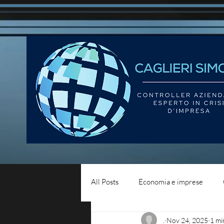
All Posts
Economia e imprese
.
Nov 24, 2025
1 mi
Diritto del lavoro
Blog - liqui