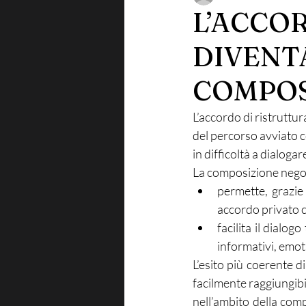
L’ACCO
DIVENT
COMPOS
L’accordo di ristruttur
del percorso avviato c
in difficoltà a dialogar
La composizione negoz
permette, grazie 
accordo privato ca
facilita il dialog
informativi, emot
L’esito più coerente d
facilmente raggiungibil
nell’ambito della com