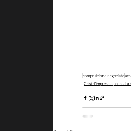
composizione negoziata
acc
Crisi d'impresa e procedur