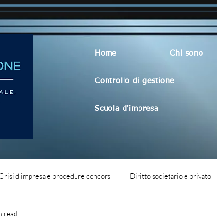
Home
Chi sono
Controllo di gestione
Scuola d'impresa
Crisi d'impresa e procedure concors
Diritto societario e privato
n read
dità aziendale
Blog generico