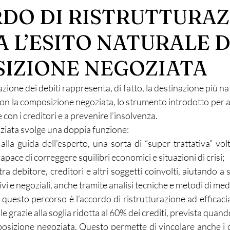
RDO DI RISTRUTTURA
A L’ESITO NATURALE 
IZIONE NEGOZIATA
azione dei debiti rappresenta, di fatto, la destinazione più na
on la composizione negoziata, lo strumento introdotto per ai
e con i creditori e a prevenire l’insolvenza.
iata svolge una doppia funzione:
alla guida dell’esperto, una sorta di “super trattativa” vol
pace di correggere squilibri economici e situazioni di crisi;
o tra debitore, creditori e altri soggetti coinvolti, aiutando a
ivi e negoziali, anche tramite analisi tecniche e metodi di me
i questo percorso è l’accordo di ristrutturazione ad efficacia
e grazie alla soglia ridotta al 60% dei crediti, prevista quand
posizione negoziata. Questo permette di vincolare anche i c