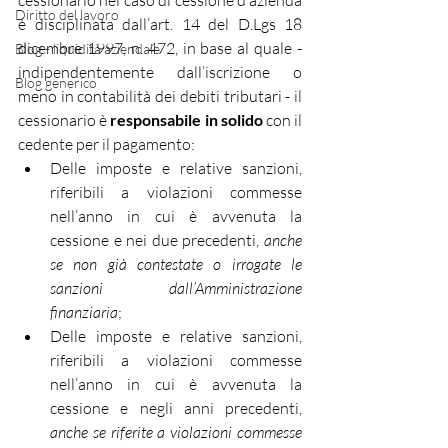
cessionario nel caso di cessione d’azienda 
Diritto del lavoro
è disciplinata dall’art. 14 del D.Lgs 18 
dicembre 1997, n. 472, in base al quale - 
Blog - liquidità aziendale
indipendentemente dall’iscrizione o 
Blog generico
meno in contabilità dei debiti tributari - il 
cessionario è 
responsabile in solido
 con il 
cedente per il pagamento:
Delle imposte e relative sanzioni, 
riferibili a violazioni commesse 
nell’anno in cui è avvenuta la 
cessione e nei due precedenti, 
anche 
se non già contestate o irrogate le 
sanzioni dall’Amministrazione 
finanziaria
;
Delle imposte e relative sanzioni, 
riferibili a violazioni commesse 
nell’anno in cui è avvenuta la 
cessione e negli anni precedenti, 
anche se riferite a violazioni commesse 