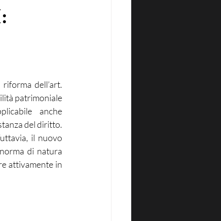
:
riforma dell’art. 
lità patrimoniale 
licabile anche 
anza del diritto. 
ttavia, il nuovo 
norma di natura 
re attivamente in 