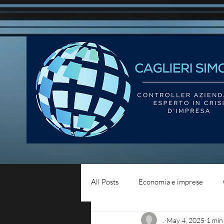
All Posts
Economia e imprese
.
May 4, 2025
1 min
Diritto del lavoro
Blog - liqui