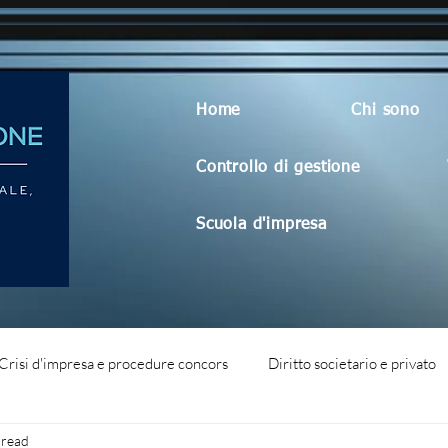
Home
Chi sono
Controllo di gestione
Scuola d'impresa
Crisi d'impresa e procedure concors
Diritto societario e privato
 read
dità aziendale
Blog generico