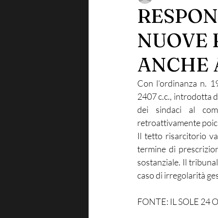
RESPONS
NUOVE 
ANCHE 
Con l’ordinanza n. 198
2407 c.c., introdotta 
dei sindaci al com
retroattivamente poich
Il tetto risarcitorio 
termine di prescrizi
sostanziale. Il tribuna
caso di irregolarità ge
FONTE: IL SOLE 24 