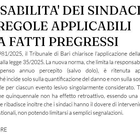
ABILITA' DEI SINDACI
REGOLE APPLICABILI
A FATTI PREGRESSI
1/2025, il Tribunale di Bari chiarisce l’applicazione della 
dalla legge 35/2025. La nuova norma, che limita la responsabi
penso annuo percepito (salvo dolo), è ritenuta app
é incide solo sulla quantificazione del danno e non sulla sost
vale per ciascun evento lesivo singolarmente considerato. Tu
one quinquennale non ha effetto retroattivo, essendo una 
le ribadisce inoltre che i sindaci hanno il dovere di interveni
stionali, non potendo limitarsi a semplici segnalazioni.
ORE