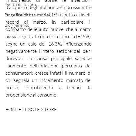
Findomestic di aprile, le intenzioni 
Diritto del lavoro
d’acquisto degli italiani per i prossimi tre 
mesi sono scese del 4,1% rispetto ai livelli 
Blog - liquidità aziendale
record di marzo. In particolare, il 
Blog generico
comparto delle auto nuove, che a marzo 
aveva registrato una forte ripresa (+15%), 
segna un calo del 16,3%, influenzando 
negativamente l’intero settore dei beni 
durevoli. La causa principale sarebbe 
l’aumento dell’inflazione percepito dai 
consumatori: cresce infatti il numero di 
chi segnala un incremento marcato dei 
prezzi, contribuendo a frenare la 
propensione al consumo.
FONTE: IL SOLE 24 ORE