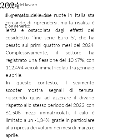
2024
Diritto del lavoro
Il mercato delle due ruote in Italia sta 
Blog - liquidità aziendale
cercando di riprendersi, ma la risalita è 
Blog generico
lenta e ostacolata dagli effetti del 
cosiddetto "fine serie Euro 5", che ha 
pesato sui primi quattro mesi del 2024. 
Complessivamente, il settore ha 
registrato una flessione del 10,67%, con 
112.494 veicoli immatricolati tra gennaio 
e aprile.
In questo contesto, il segmento 
scooter mostra segnali di tenuta, 
riuscendo quasi ad azzerare il divario 
rispetto allo stesso periodo del 2023: con 
61.508 mezzi immatricolati, il calo è 
limitato a un -1,34%, grazie in particolare 
alla ripresa dei volumi nei mesi di marzo e 
aprile.