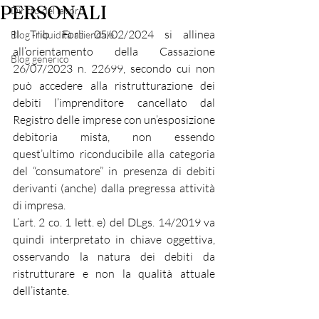
PERSONALI
Diritto del lavoro
Il Trib. Forlì 05/02/2024 si allinea 
Blog - liquidità aziendale
all’orientamento della Cassazione 
Blog generico
26/07/2023 n. 22699, secondo cui non 
può accedere alla ristrutturazione dei 
debiti l’imprenditore cancellato dal 
Registro delle imprese con un’esposizione 
debitoria mista, non essendo 
quest’ultimo riconducibile alla categoria 
del “consumatore” in presenza di debiti 
derivanti (anche) dalla pregressa attività 
di impresa.
L’art. 2 co. 1 lett. e) del DLgs. 14/2019 va 
quindi interpretato in chiave oggettiva, 
osservando la natura dei debiti da 
ristrutturare e non la qualità attuale 
dell’istante.