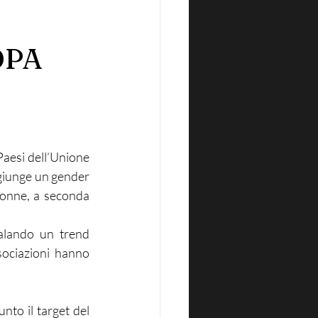
OPA
Paesi dell’Unione 
giunge un gender 
donne, a seconda 
nalando un trend 
sociazioni hanno 
nto il target del 