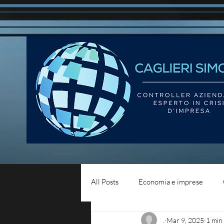
All Posts
Economia e imprese
.
Mar 9, 2025
1 min
Diritto del lavoro
Blog - liqui