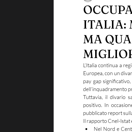
OCCUPA
ITALIA:
MA QUA
MIGLI
L’Italia continua a re
Europea, con un divari
pay gap significativo
dell’inquadramento pr
Tuttavia, il divario 
positivo. In occasion
pubblicato report sull
Il rapporto Cnel-Istat 
Nel Nord e Centro