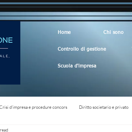
Home
Chi sono
Controllo di gestione
Scuola d'impresa
Crisi d'impresa e procedure concors
Diritto societario e privato
 read
dità aziendale
Blog generico