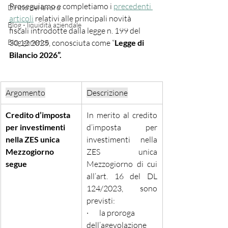
Proseguiamo e completiamo i 
precedenti 
Diritto del lavoro
articoli
 relativi alle 
principali novità 
Blog - liquidità aziendale
fiscali introdotte dalla legge n. 199 del 
Blog generico
30.12.2025, conosciuta come “
Legge di 
Bilancio 2026”.
Argomento
Descrizione
Credito d’imposta 
In merito al credito 
per investimenti 
d’imposta per 
nella ZES unica 
investimenti nella 
Mezzogiorno
ZES unica 
segue
Mezzogiorno di cui 
all’art. 16 del DL 
124/2023, sono 
previsti:
·       la proroga 
dell’agevolazione 