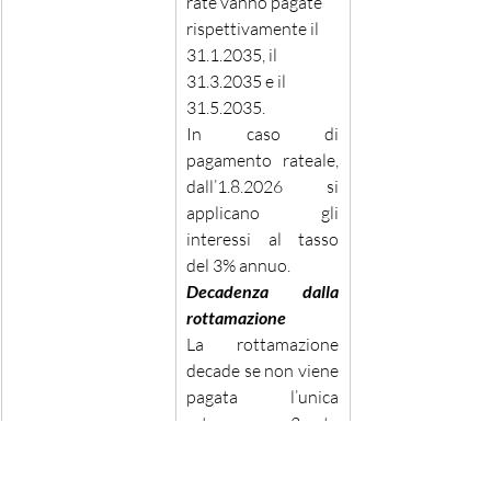
rate vanno pagate 
rispettivamente il 
31.1.2035, il 
31.3.2035 e il 
31.5.2035. 
In caso di 
pagamento rateale, 
dall’1.8.2026 si 
applicano gli 
interessi al tasso 
del 3% annuo. 
Decadenza dalla 
rottamazione 
La rottamazione 
decade se non viene 
pagata l’unica 
rata, oppure 2 rate 
anche non 
consecutive del 