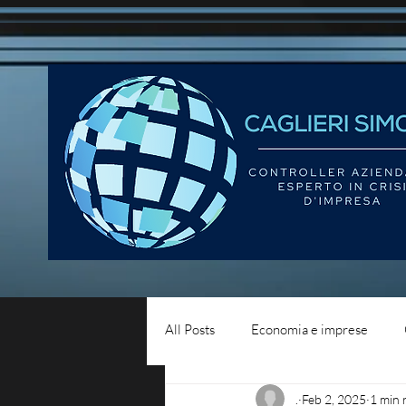
All Posts
Economia e imprese
.
Feb 2, 2025
1 min 
Diritto del lavoro
Blog - liqui