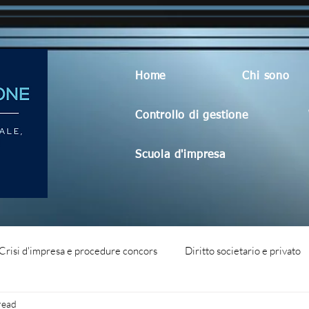
Home
Chi sono
Controllo di gestione
Scuola d'impresa
Crisi d'impresa e procedure concors
Diritto societario e privato
read
dità aziendale
Blog generico