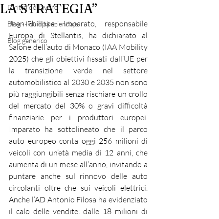
LA STRATEGIA”
Diritto del lavoro
Jean-Philippe Imparato, responsabile 
Blog - liquidità aziendale
Europa di Stellantis, ha dichiarato al 
Blog generico
Salone dell’auto di Monaco (IAA Mobility 
2025) che gli obiettivi fissati dall’UE per 
la transizione verde nel settore 
automobilistico al 2030 e 2035 non sono 
più raggiungibili senza rischiare un crollo 
del mercato del 30% o gravi difficoltà 
finanziarie per i produttori europei. 
Imparato ha sottolineato che il parco 
auto europeo conta oggi 256 milioni di 
veicoli con un’età media di 12 anni, che 
aumenta di un mese all’anno, invitando a 
puntare anche sul rinnovo delle auto 
circolanti oltre che sui veicoli elettrici. 
Anche l’AD Antonio Filosa ha evidenziato 
il calo delle vendite: dalle 18 milioni di 