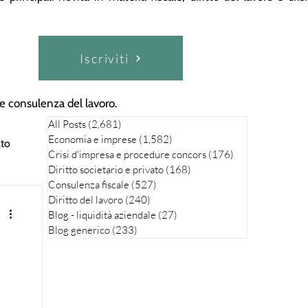
Iscriviti
a e consulenza del lavoro.
All Posts
(2,681)
2,681 posts
Economia e imprese
(1,582)
1,582 posts
ato
Crisi d'impresa e procedure concors
(176)
176 posts
Diritto societario e privato
(168)
168 posts
Consulenza fiscale
(527)
527 posts
Diritto del lavoro
(240)
240 posts
Blog - liquidità aziendale
(27)
27 posts
Blog generico
(233)
233 posts