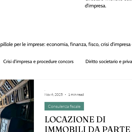
d'impresa.
in pillole per le imprese: economia, finanza, fisco, crisi d'impres
Crisi d'impresa e procedure concors
Diritto societario e priv
el lavoro
Blog - liquidità aziendale
Blog generico
.
Nov 6, 2025
1 min read
Consulenza fiscale
LOCAZIONE DI
IMMOBILI DA PARTE