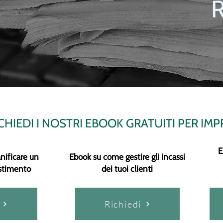
R
CHIEDI I NOSTRI EBOOK GRATUITI PER IM
E
nificare un
Ebook su come gestire gli incassi
estimento
dei tuoi clienti
Richiedi