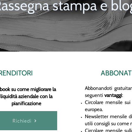
assegna stampa e blo
PRENDITORI
ABBONAT
Abbonandoti gratuitam
book su come migliorare la
seguenti
vantaggi
:
liquidità aziendale con la
Circolare mensile sui
pianificazione
europea.
Newsletter mensile di 
Richiedi
utili consigli su come 
Circolare mensile sulle