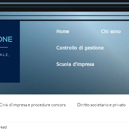
Home
Chi sono
Controllo di gestione
Scuola d'impresa
Crisi d'impresa e procedure concors
Diritto societario e privato
read
dità aziendale
Blog generico