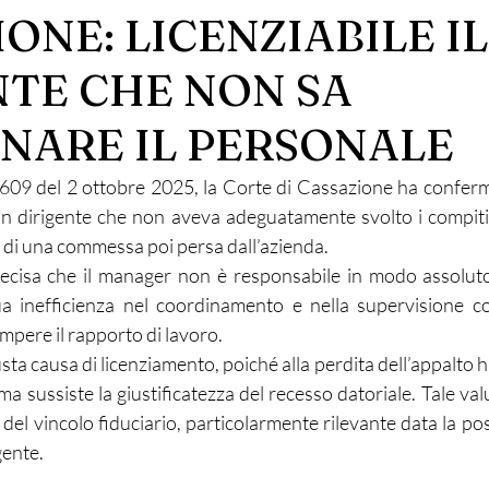
ONE: LICENZIABILE IL
NTE CHE NON SA
NARE IL PERSONALE
609 del 2 ottobre 2025, la Corte di Cassazione ha confermat
un dirigente che non aveva adeguatamente svolto i compiti
e di una commessa poi persa dall’azienda.
cisa che il manager non è responsabile in modo assoluto d
a inefficienza nel coordinamento e nella supervisione co
ompere il rapporto di lavoro.
usta causa di licenziamento, poiché alla perdita dell’appalto 
ma sussiste la giustificatezza del recesso datoriale. Tale val
el vincolo fiduciario, particolarmente rilevante data la posi
igente.