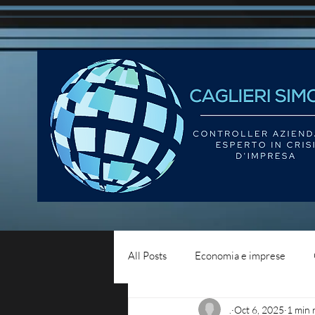
All Posts
Economia e imprese
.
Oct 6, 2025
1 min 
Diritto del lavoro
Blog - liqui