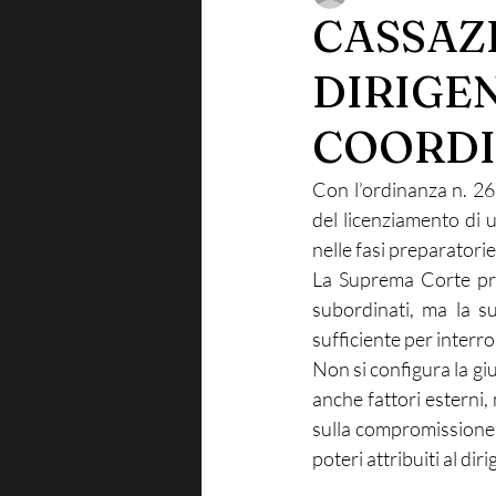
CASSAZI
DIRIGE
COORDI
Con l’ordinanza n. 26
del licenziamento di 
nelle fasi preparatori
La Suprema Corte pre
subordinati, ma la su
sufficiente per interr
Non si configura la gi
anche fattori esterni, 
sulla compromissione d
poteri attribuiti al dir