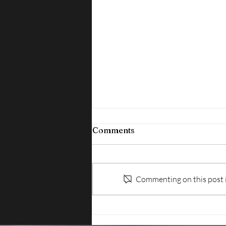
Comments
Commenting on this post is
SICUREZZA SUL LAVORO:
IN ARRIVO LE REGOLE PER