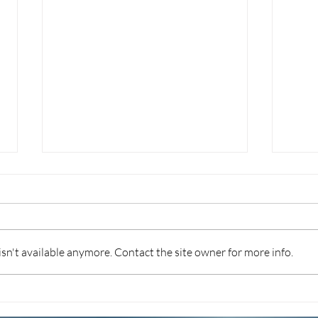
n't available anymore. Contact the site owner for more info.
ISA: IL “6” NON BASTA,
CON
CONTROLLI POSSIBILI
SOS