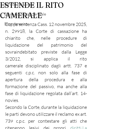
ESTENDE IL RITO
Diritto del lavoro
CAMERALE
Blog - liquidità aziendale
Blog generico
Con la sentenza Cass. 12 novembre 2025, 
n. 29918, la Corte di cassazione ha 
chiarito che, nelle procedure di 
liquidazione del patrimonio del 
sovraindebitato previste dalla Legge 
3/2012, si applica il rito 
camerale disciplinato dagli artt. 737 e 
seguenti c.p.c. non solo alla fase di 
apertura della procedura e alla 
formazione del passivo, ma anche alla 
fase di liquidazione regolata dall’art. 14-
novies.
Secondo la Corte, durante la liquidazione 
le parti devono utilizzare il reclamo ex art. 
739 c.p.c. per contestare gli atti che 
ritengono lesivi dei propri 
diritti.La